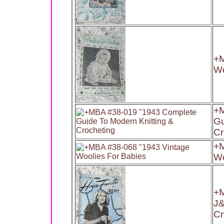
+M
Wo
+M
Gu
Cr
+M
Wo
+M
J&
Cr