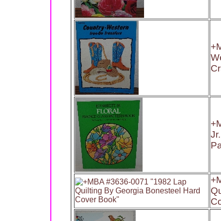
+M
We
Cr
+M
Jr
Pa
+M
Qu
Co