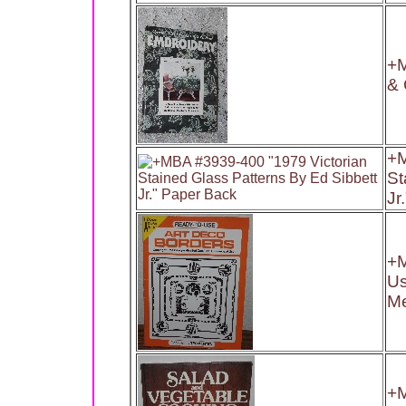
+M
& 
+M
St
Jr
+M
Us
Me
+M