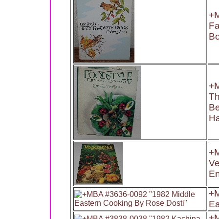
+M
Fa
Bo
+M
Th
Be
Ha
+M
Ve
En
+M
Ea
+M