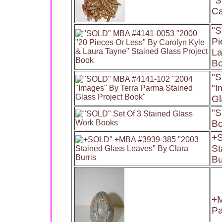
"S
Ca
"S
Pi
La
B
"S
"I
Gl
"S
B
+S
St
Bu
+M
Pa