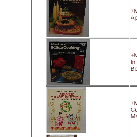
+M
Ap
+M
In
Bo
+M
Cu
Me