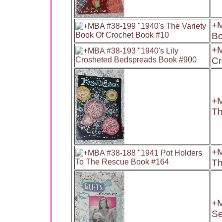
+M
Bo
+M
Cr
+M
Th
+M
Th
+M
Se