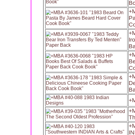
Bo
+M
Pa
Co
+M
Ir
B
+M
Be
Co
+M
De
Ba
+M
+M
Th
+M
IN