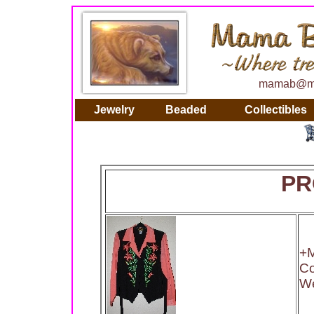
mamab@ma
Jewelry
Beaded
Collectibles
PR
+M
Co
We