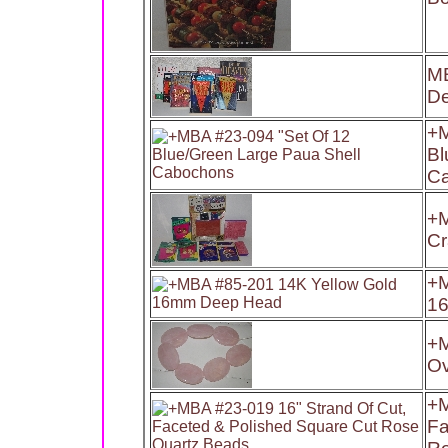
MB
De
+M
Bl
C
+M
Cr
+M
1
+M
Ov
+M
Fa