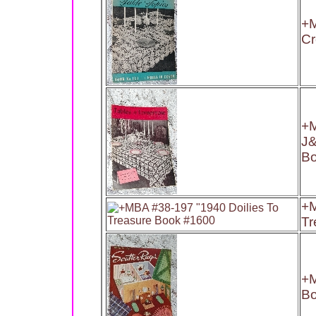
+M
Cr
+M
J&
Bo
+M
Tr
+M
Bo