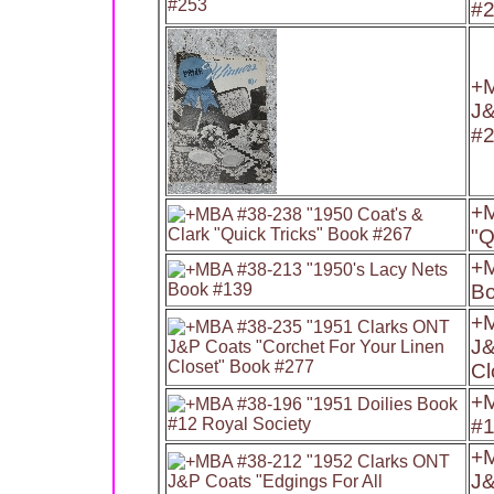
#
+M
J&
#
+M
"Q
+M
Bo
+M
J&
Cl
+M
#1
+M
J&